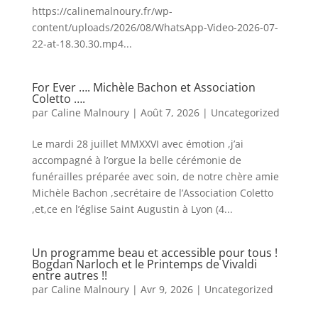
https://calinemalnoury.fr/wp-
content/uploads/2026/08/WhatsApp-Video-2026-07-
22-at-18.30.30.mp4...
For Ever …. Michèle Bachon et Association
Coletto ….
par
Caline Malnoury
|
Août 7, 2026
|
Uncategorized
Le mardi 28 juillet MMXXVI avec émotion ,j’ai
accompagné à l’orgue la belle cérémonie de
funérailles préparée avec soin, de notre chère amie
Michèle Bachon ,secrétaire de l’Association Coletto
,et,ce en l’église Saint Augustin à Lyon (4...
Un programme beau et accessible pour tous !
Bogdan Narloch et le Printemps de Vivaldi
entre autres !!
par
Caline Malnoury
|
Avr 9, 2026
|
Uncategorized