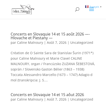
Français
▼
Concerts en Slovaquie 14 et 15 août 2026 —-
Hlovache et Piestany —
par
Caline Malnoury
|
Août 7, 2026
|
Uncategorized
Création de O Sainte Sara de Stanislav Šurin (1971*)
pour Caline Malnoury et Marie Clavel CALINE
MALNOURY, organ / Francúzsko ZUZANA ŠEBESTOVÁ,
soprán / Slovensko Gaston Bélier (1863 – 1938)
Toccata Alessandro Marcello (1673 – 1747) Adagio d
mol (transkripcia: J. S....
Concerts en Slovaquie 14 et 15 aôut 2026
par
Caline Malnoury
|
Août 7, 2026
|
Uncategorized