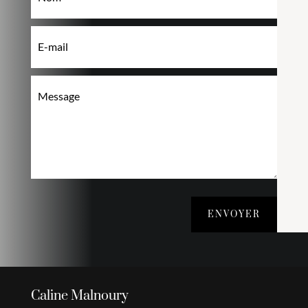
ENVOYER
Caline Malnoury