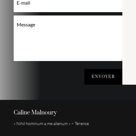
ENVOYER
Caline Malnoury
« Nihil hominum a me alienum » – Terence